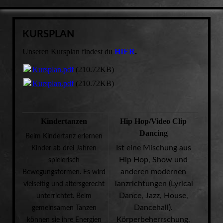
KURSPLAN
Unseren Kursplan findest du
HIER
.
Kursplan.pdf
(210.72KB)
Kursplan.pdf
(210.72KB)
Kindertanzen
Hip Hop/Video Clip
Dancing
Beim Kindertanz erlernen
Ist eine Mischung aus
Kinder ab drei Jahren
Hip Hop, Show und
spielerisch
anderen modernen
Bewegungsformen. Es wird
Tanzrichtungen (
Lyrical
vielseitig und altersgerecht
Dance, Jazz, House,
unterrichtet. Beim
Dancehall)
.
gemeinsamen Tanzen
Körperbeherrschung,
können sie ihre Energien