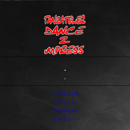
.
.
STARTSEITE
ÜBER UNS
KURSPLAN
KONTAKT
IMPRESSUM/AGB DATENSCHUTZ