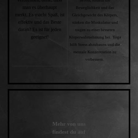
hervor, fördern die
man es überhaupt
Beweglichkeit und das
merkt.
Es macht Spaß, ist
Gleichgewicht des Körpers,
effektiv und das Beste
stärken die Muskulatur und
daran? Es ist für jeden
tragen zu einer besseren
geeignet!
Körperwahrnehmung bei.
Yoga
hilft Stress abzubauen und die
mentale Konzentration zu
verbessern.
Mehr von uns
findest du auf