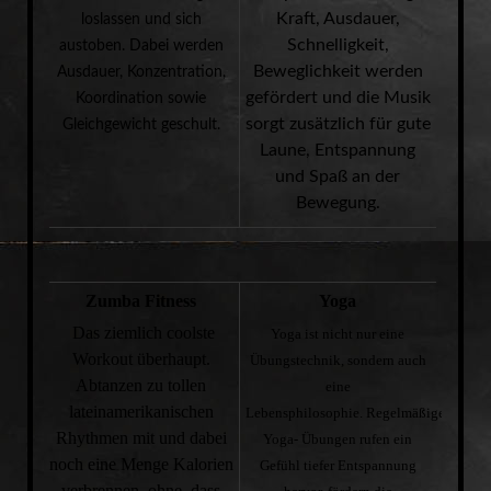
Kraft, Ausdauer,
loslassen und sich
Schnelligkeit,
austoben. Dabei werden
Beweglichkeit werden
Ausdauer, Konzentration,
gefördert und die
Musik
Koordination sowie
sorgt zusätzlich für gute
Gleichgewicht geschult.
Laune, Entspannung
und Spaß an der
Bewegung.
Zumba Fitness
Yoga
Das ziemlich coolste
Yoga ist nicht nur eine
Workout überhaupt.
Übungstechnik, sondern auch
Abtanzen zu tollen
eine
lateinamerikanischen
Lebensphilosophie.
Regelmäßige
Rhythmen mit und dabei
Yoga- Übungen rufen ein
noch eine Menge Kalorien
Gefühl tiefer Entspannung
verbrennen, ohne, dass