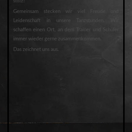
stolz!
Gemeinsam stecken wir viel Freude und
Leidenschaft in unsere Tanzstunden. Wir
schaffen einen Ort, an dem Trainer und Schüler
immer wieder gerne zusammenkommen.
Das zeichnet uns aus.