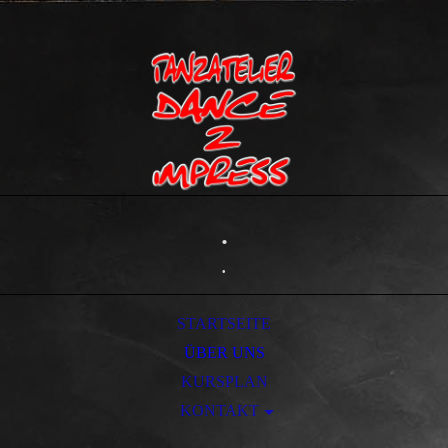
.
.
STARTSEITE
ÜBER UNS
KURSPLAN
KONTAKT
IMPRESSUM/AGB DATENSCHUTZ